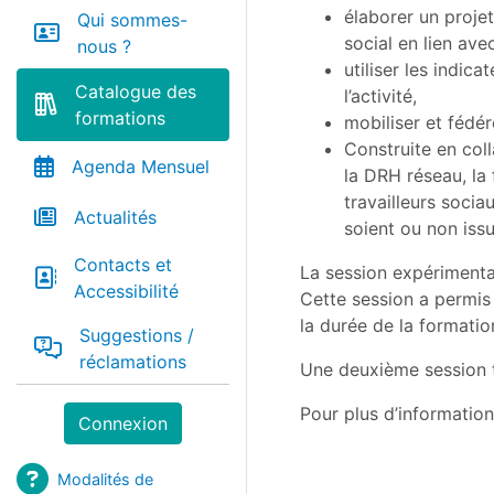
élaborer un projet
Qui sommes-
social en lien av
nous ?
utiliser les indic
Catalogue des
l’activité,
formations
mobiliser et fédér
Construite en col
Agenda Mensuel
la DRH réseau, la
travailleurs socia
Actualités
soient ou non issu
Contacts et
La session expérimental
Accessibilité
Cette session a permis
la durée de la formatio
Suggestions /
réclamations
Une deuxième session 
Pour plus d’informatio
Connexion
Modalités de