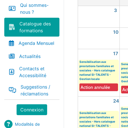
Qui sommes-
3
nous ?
Catalogue des
formations
10
Agenda Mensuel
17
Actualités
Sensibilisation aux
Sens
prestations familiales et
Contacts et
prest
sociales - Hors catalogue
soci
Accessibilité
national SI-TALENTS -
nati
Gestion locale
Gest
Suggestions /
Action annulée
Ac
réclamations
24
Sens
Connexion
Sensibilisation aux
prest
prestations familiales et
soci
sociales - Hors catalogue
nati
Modalités de
national SI-TALENTS -
Gest