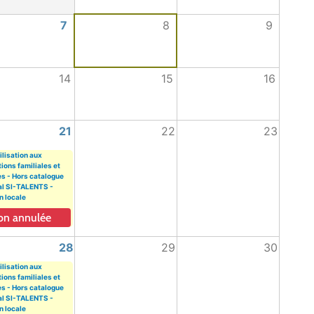
7
8
9
14
15
16
21
22
23
ilisation aux
ions familiales et
es - Hors catalogue
al SI-TALENTS -
n locale
on annulée
28
29
30
ilisation aux
ions familiales et
es - Hors catalogue
al SI-TALENTS -
n locale