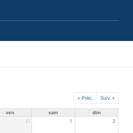
« Préc.
Suiv. »
ven
sam
dim
31
1
2