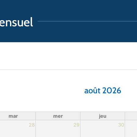
ensuel
aux
août 2026
mar
mer
jeu
28
29
30