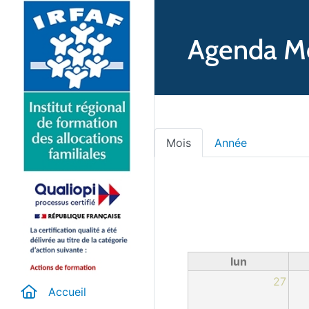
Agenda M
Onglets princip
Mois
(onglet actif)
Année
lun
27
Accueil