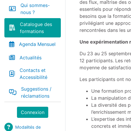
des flux, maîtrise des o
Qui sommes-
essentiels pour répond
nous ?
besoins que la format
privilégiant une approc
Catalogue des
rencontrées dans les u
formations
Une expérimentation 
Agenda Mensuel
Du 23 au 25 septembre
Actualités
12 participants. Les re
moyenne de satisfactio
Contacts et
Accessibilité
Les participants ont n
Suggestions /
Une formation proc
réclamations
La manipulation d’
La diversité des p
l’enrichissement m
Connexion
L’expertise des in
concrets et imméd
Modalités de