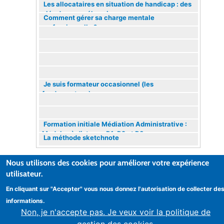
Les allocataires en situation de handicap : des
clés de compréhension
Comment gérer sa charge mentale
professionnelle ?
Action annulée
Je suis formateur occasionnel (les
fondamentaux)
Formation initiale Médiation Administrative :
Modules à distance D1, D2 et D3
La méthode sketchnote
Action annulée
Nous utilisons des cookies pour améliorer votre expérience
utilisateur.
En cliquant sur "Accepter" vous nous donnez l'autorisation de collecter de
© IRFAF - L’Institut régional de formation des allocations
familiales
informations.
Non, je n'accepte pas. Je veux voir la politique de