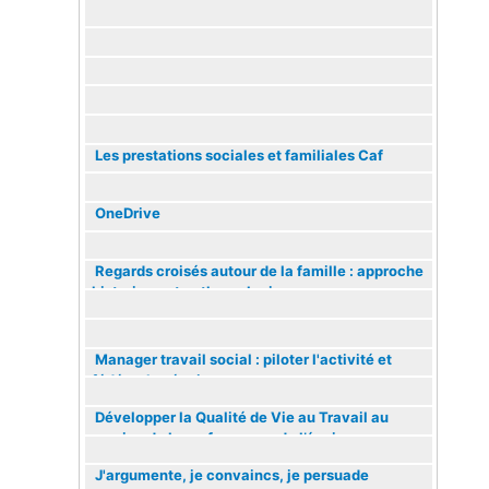
Les prestations sociales et familiales Caf
OneDrive
Action annulée
Regards croisés autour de la famille : approche
historique et anthropologique
Action annulée
Manager travail social : piloter l'activité et
fédérer les équipes
Développer la Qualité de Vie au Travail au
service de la performance de l’équipe
Action annulée
J'argumente, je convaincs, je persuade