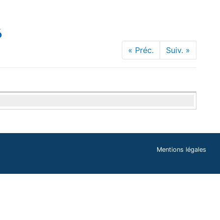
6
« Préc.
Suiv. »
Mentions légales