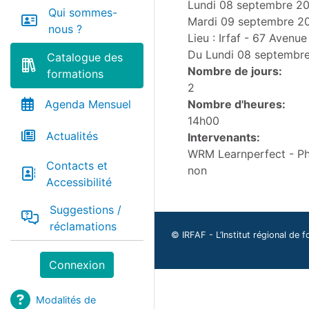
Lundi 08 septembre 2
Qui sommes-
Mardi 09 septembre 2
nous ?
Lieu : Irfaf - 67 Avenu
Du
Lundi 08 septembr
Catalogue des
Nombre de jours:
formations
2
Nombre d'heures:
Agenda Mensuel
14h00
Actualités
Intervenants:
WRM Learnperfect - Ph
Contacts et
non
Accessibilité
Suggestions /
réclamations
© IRFAF - L’Institut régional de f
Connexion
Modalités de