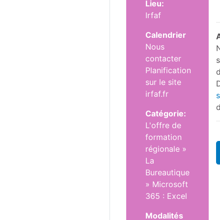
Lieu:
Irfaf
Calendrier
A
Nous
N
contacter
s
Planification
d
sur le site
D
irfaf.fr
s
d
Catégorie:
L'offre de
formation
régionale
»
La
Bureautique
»
Microsoft
365 : Excel
Modalités