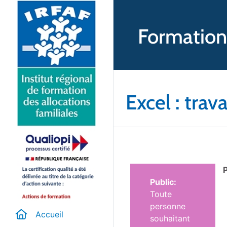
Formation
Excel : trav
Public:
Toute
personne
Accueil
souhaitant