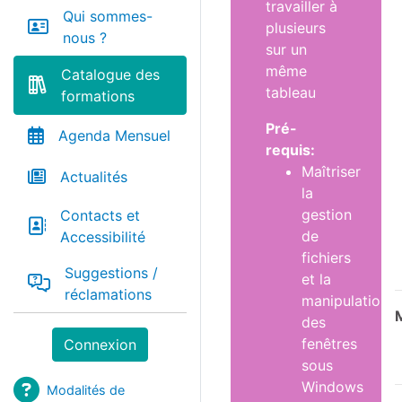
travailler à
Qui sommes-
plusieurs
nous ?
sur un
même
Catalogue des
tableau
formations
Pré-
Agenda Mensuel
requis:
Maîtriser
Actualités
la
gestion
Contacts et
de
Accessibilité
fichiers
Suggestions /
et la
réclamations
manipulation
des
fenêtres
Connexion
sous
Windows
Modalités de