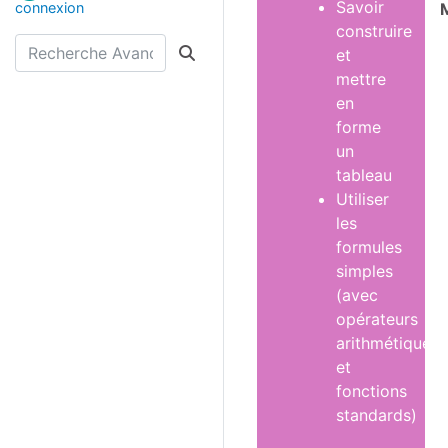
Savoir
M
connexion
construire
et
mettre
en
forme
un
tableau
Utiliser
les
formules
simples
(avec
opérateurs
arithmétiques
et
fonctions
standards)