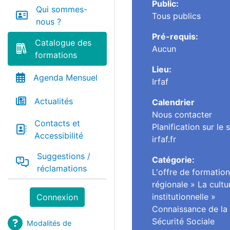
Public:
Qui sommes-
Tous publics
nous ?
Pré-requis:
Catalogue des
Aucun
formations
Lieu:
Agenda Mensuel
Irfaf
Actualités
Calendrier
Nous contacter
Contacts et
Planification sur le s
Accessibilité
irfaf.fr
Suggestions /
Catégorie:
réclamations
L'offre de formation
régionale
»
La cultu
institutionnelle
»
Connexion
Connaissance de la
Sécurité Sociale
Modalités de