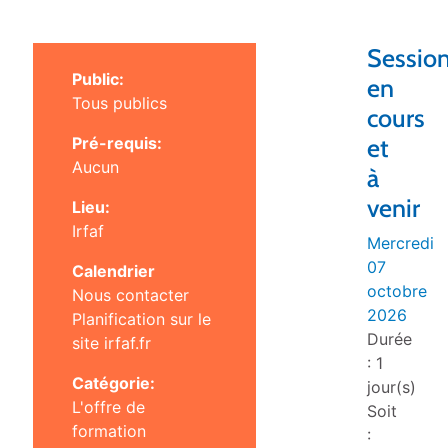
Sessio
Public:
en
Tous publics
cours
Pré-requis:
et
Aucun
à
venir
Lieu:
Irfaf
Mercredi
07
Calendrier
octobre
Nous contacter
2026
Planification sur le
Durée
site
irfaf.fr
: 1
Catégorie:
jour(s)
L'offre de
Soit
formation
: