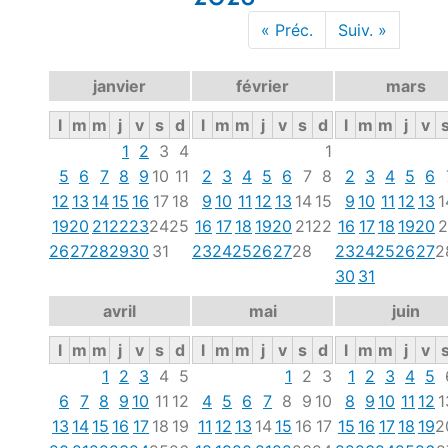
« Préc.
Suiv. »
janvier
février
mars
l
m
m
j
v
s
d
l
m
m
j
v
s
d
l
m
m
j
v
1
2
3
4
1
5
6
7
8
9
10
11
2
3
4
5
6
7
8
2
3
4
5
6
12
13
14
15
16
17
18
9
10
11
12
13
14
15
9
10
11
12
13
1
19
20
21
22
23
24
25
16
17
18
19
20
21
22
16
17
18
19
20
2
26
27
28
29
30
31
23
24
25
26
27
28
23
24
25
26
27
2
30
31
avril
mai
juin
l
m
m
j
v
s
d
l
m
m
j
v
s
d
l
m
m
j
v
1
2
3
4
5
1
2
3
1
2
3
4
5
6
7
8
9
10
11
12
4
5
6
7
8
9
10
8
9
10
11
12
1
13
14
15
16
17
18
19
11
12
13
14
15
16
17
15
16
17
18
19
2